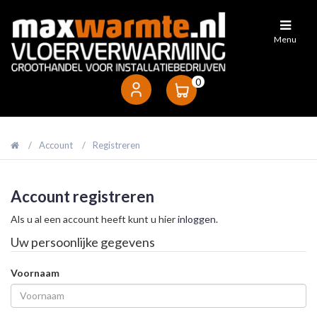
Vloerbuis
Menu
Noppenplaten
0
Draadmatten
Account
Registreren
Tackerplaten
Account registreren
Verdelers
Als u al een account heeft kunt u hier
inloggen
.
Uw persoonlijke gegevens
Naregeling
Voornaam
Diversen